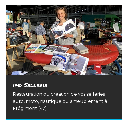
Luc Mirailler – Pièces détachées
Sellerie Saint-Joseph
Gambetta Sport Auto
Garage de la Thésauque
imd Sellerie
Vente de pièces détachées d’occasion Vente
Pour tous vos travaux de sellerie, réparation
Réparateur agréé Volkswagen et Skoda.
Réparation multimarques anciennes et
Restauration ou création de vos selleries
de toute pièce détachée d’occasion ou pièce
ou rénovation, retrouvez Sylvie
Vente de véhicules neufs. Automobiles
récentes, vente de véhicules d’occasion à
auto, moto, nautique ou ameublement à
reconditionnée pour Jaguar XJS, XJ40, XJ
DELACHANAL à Villeneuve-sur-Lot (47)
d’occasion. Entretien et Réparation
Avignonet-Lauragais (31).
Frégimont (47)
300, 350, XKR, XKS… Recherche de pièces
spécifiques ou rares. Achat d’épaves.