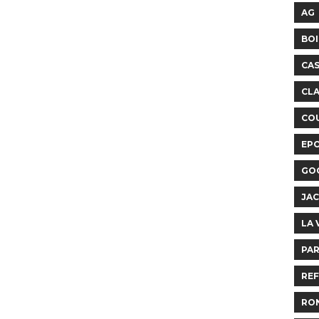
AG
BOI
CA
CLA
COU
EP
GO
JAC
LA 
PAR
REF
RO