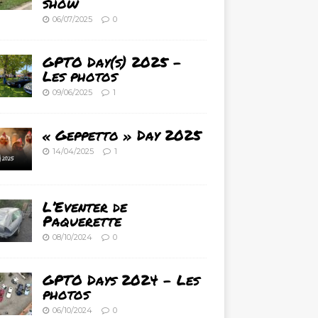
show
06/07/2025
0
GPTO Day(s) 2025 –
Les photos
09/06/2025
1
« Geppetto » Day 2025
14/04/2025
1
L’Eventer de
Paquerette
08/10/2024
0
GPTO Days 2024 – Les
photos
06/10/2024
0