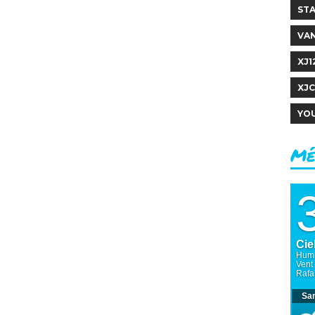
ST
VA
XJ1
XJ
YO
Mé