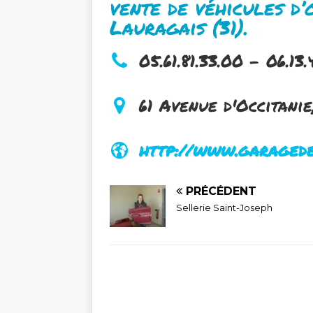
vente de véhicules d
Lauragais (31).
05.61.81.33.00 - 06.13
61 Avenue d'Occitani
http://www.garagede
PRÉCÉDENT
Sellerie Saint-Joseph