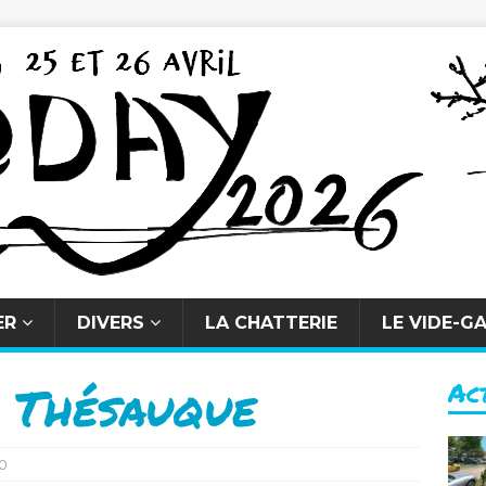
ER
DIVERS
LA CHATTERIE
LE VIDE-G
 Thésauque
Ac
0