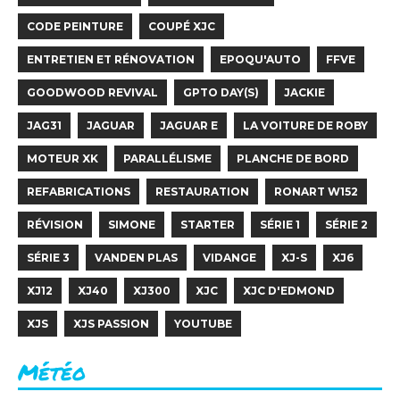
CODE PEINTURE
COUPÉ XJC
ENTRETIEN ET RÉNOVATION
EPOQU'AUTO
FFVE
GOODWOOD REVIVAL
GPTO DAY(S)
JACKIE
JAG31
JAGUAR
JAGUAR E
LA VOITURE DE ROBY
MOTEUR XK
PARALLÉLISME
PLANCHE DE BORD
REFABRICATIONS
RESTAURATION
RONART W152
RÉVISION
SIMONE
STARTER
SÉRIE 1
SÉRIE 2
SÉRIE 3
VANDEN PLAS
VIDANGE
XJ-S
XJ6
XJ12
XJ40
XJ300
XJC
XJC D'EDMOND
XJS
XJS PASSION
YOUTUBE
Météo