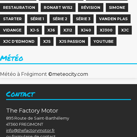
RESTAURATION
RONART W152
RÉVISION
SIMONE
STARTER
SÉRIE 1
SÉRIE 2
SÉRIE 3
VANDEN PLAS
VIDANGE
XJ-S
XJ6
XJ12
XJ40
XJ300
XJC
XJC D'EDMOND
XJS
XJS PASSION
YOUTUBE
Météo
Météo à Frégimont
©
meteocity.com
Contact
The Factory Motor
895 Route de Saint-Barthélemy
47360 FREGIMONT
info@thefactorymotor.fr
ou
formulaire de contact