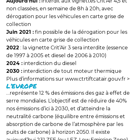
Aujourd’hui :
interdit aux vignettes Crit’Air 4,5 et
non classées, en semaine de 8h à 20h, avec
dérogation pour les véhicules en carte grise de
collection
Juin 2021 :
fin possible de la dérogation pour les
véhicules en carte grise de collection
2022
: la vignette Crit’Air 3 sera interdite (essence
de 1997 à 2005 et diesel de 2006 à 2010)
2024 :
interdiction du diesel
2030 :
interdiction de tout moteur thermique
Plus d’informations sur www.ctrtiftcatair.gouv.fr >
L’EUROPE
…représente 12 % des émissions des gaz à effet de
serre mondiales. L’objectif est de réduire de 40%
nos émissions d’ici à 2030, et d’atteindre la
neutralité carbone (équilibre entre émissions et
absorption de carbone de l’atmosphère par les
puits de carbone) à horizon 2050. Il existe
aujourd’hui 231 ZFE (ou LEZ, Low Emission Zone)