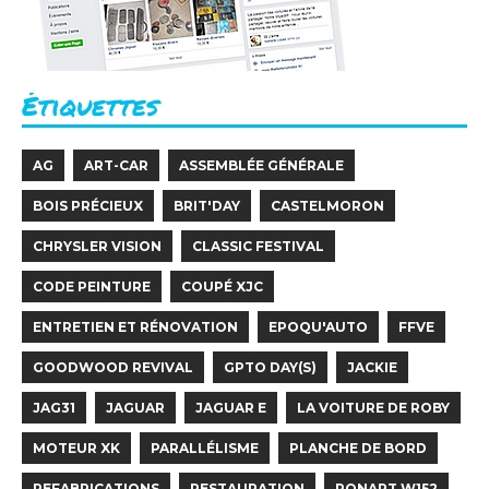
Étiquettes
AG
ART-CAR
ASSEMBLÉE GÉNÉRALE
BOIS PRÉCIEUX
BRIT'DAY
CASTELMORON
CHRYSLER VISION
CLASSIC FESTIVAL
CODE PEINTURE
COUPÉ XJC
ENTRETIEN ET RÉNOVATION
EPOQU'AUTO
FFVE
GOODWOOD REVIVAL
GPTO DAY(S)
JACKIE
JAG31
JAGUAR
JAGUAR E
LA VOITURE DE ROBY
MOTEUR XK
PARALLÉLISME
PLANCHE DE BORD
REFABRICATIONS
RESTAURATION
RONART W152