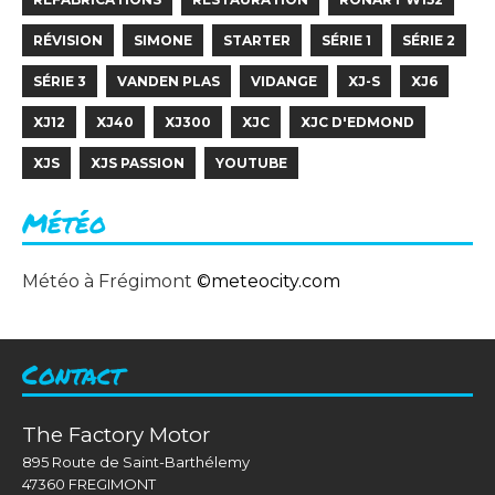
RÉVISION
SIMONE
STARTER
SÉRIE 1
SÉRIE 2
SÉRIE 3
VANDEN PLAS
VIDANGE
XJ-S
XJ6
XJ12
XJ40
XJ300
XJC
XJC D'EDMOND
XJS
XJS PASSION
YOUTUBE
Météo
Météo à Frégimont
©
meteocity.com
Contact
The Factory Motor
895 Route de Saint-Barthélemy
47360 FREGIMONT