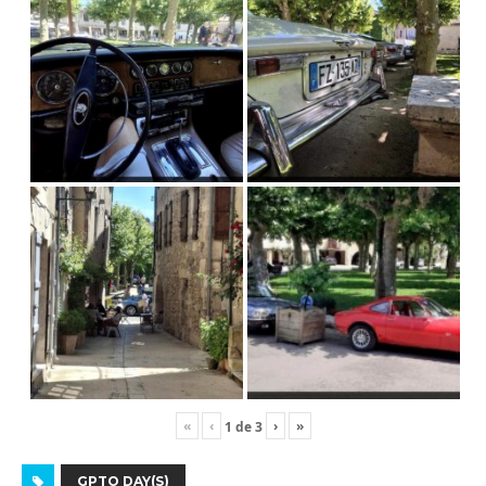
«
‹
›
»
1
de
3
GPTO DAY(S)