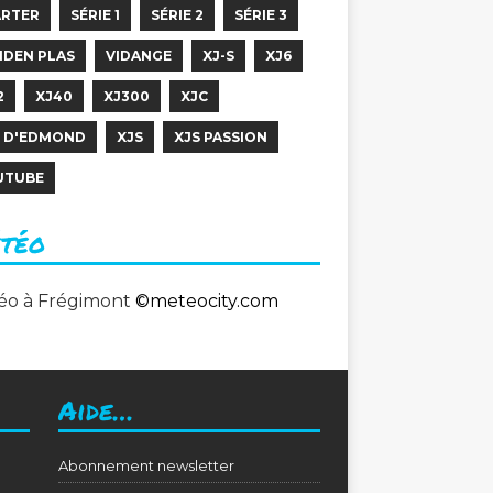
ARTER
SÉRIE 1
SÉRIE 2
SÉRIE 3
NDEN PLAS
VIDANGE
XJ-S
XJ6
2
XJ40
XJ300
XJC
C D'EDMOND
XJS
XJS PASSION
UTUBE
téo
éo à Frégimont
©
meteocity.com
Aide…
Abonnement newsletter