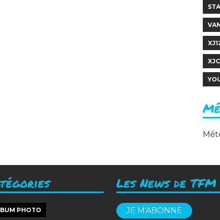
ST
VA
XJ1
XJ
YO
Mé
Mét
tégories
Les News de TFM
JE M'ABONNE
LBUM PHOTO