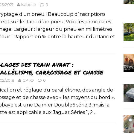
03/2021
Isabelle
0
yptage d’un pneu ! Beaucoup d’inscriptions
rent sur le flanc d’un pneu. Voici les principales
mage. Largeur : largeur du pneu en millimètres
eur : Rapport en % entre la hauteur du flanc et
lages des train avant :
allélisme, carrossage et chasse
/02/2018
GPTO
0
fication et réglage du parallélisme, des angle de
ossage et de chasse avec « les moyens du bord ».
obaye est une Daimler Double6 série 3, mais la
tte est applicable aux Jaguar Séries 1, 2
…