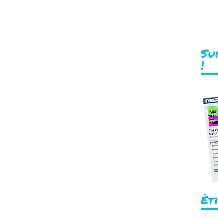
R
o
Su
!
Ét