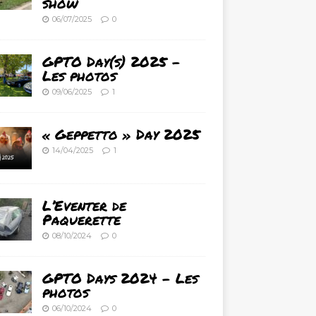
show
06/07/2025
0
GPTO Day(s) 2025 –
Les photos
09/06/2025
1
« Geppetto » Day 2025
14/04/2025
1
L’Eventer de
Paquerette
08/10/2024
0
GPTO Days 2024 – Les
photos
06/10/2024
0