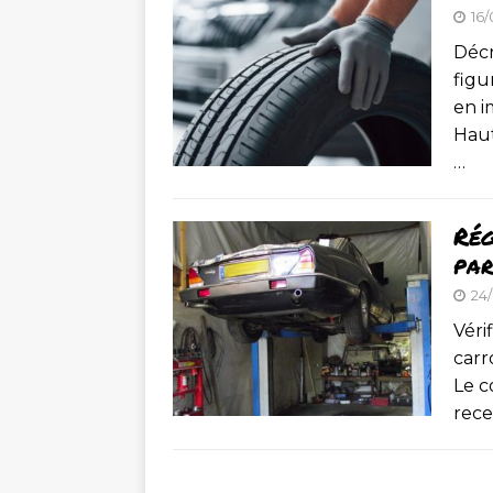
16/
Décr
figu
en i
Haut
…
Rég
par
24
Véri
carr
Le c
rece