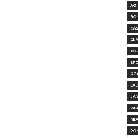
AG
BOI
CA
CLA
COU
EP
GO
JAC
LA 
PAR
REF
RO