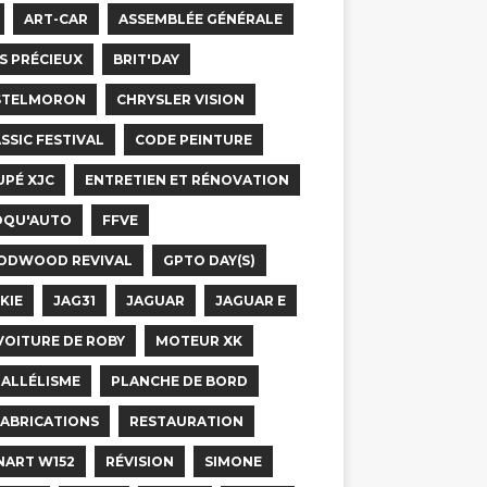
ART-CAR
ASSEMBLÉE GÉNÉRALE
S PRÉCIEUX
BRIT'DAY
STELMORON
CHRYSLER VISION
SSIC FESTIVAL
CODE PEINTURE
PÉ XJC
ENTRETIEN ET RÉNOVATION
OQU'AUTO
FFVE
ODWOOD REVIVAL
GPTO DAY(S)
KIE
JAG31
JAGUAR
JAGUAR E
VOITURE DE ROBY
MOTEUR XK
ALLÉLISME
PLANCHE DE BORD
ABRICATIONS
RESTAURATION
NART W152
RÉVISION
SIMONE