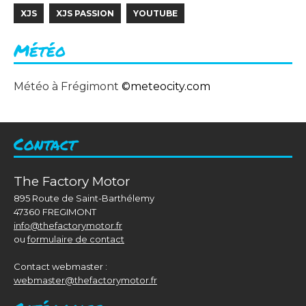
XJS
XJS PASSION
YOUTUBE
Météo
Météo à Frégimont
©
meteocity.com
Contact
The Factory Motor
895 Route de Saint-Barthélemy
47360 FREGIMONT
info@thefactorymotor.fr
ou
formulaire de contact
Contact webmaster :
webmaster@thefactorymotor.fr