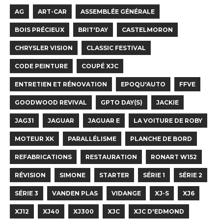
AG
ART-CAR
ASSEMBLÉE GÉNÉRALE
BOIS PRÉCIEUX
BRIT'DAY
CASTELMORON
CHRYSLER VISION
CLASSIC FESTIVAL
CODE PEINTURE
COUPÉ XJC
ENTRETIEN ET RÉNOVATION
EPOQU'AUTO
FFVE
GOODWOOD REVIVAL
GPTO DAY(S)
JACKIE
JAG31
JAGUAR
JAGUAR E
LA VOITURE DE ROBY
MOTEUR XK
PARALLÉLISME
PLANCHE DE BORD
REFABRICATIONS
RESTAURATION
RONART W152
RÉVISION
SIMONE
STARTER
SÉRIE 1
SÉRIE 2
SÉRIE 3
VANDEN PLAS
VIDANGE
XJ-S
XJ6
XJ12
XJ40
XJ300
XJC
XJC D'EDMOND