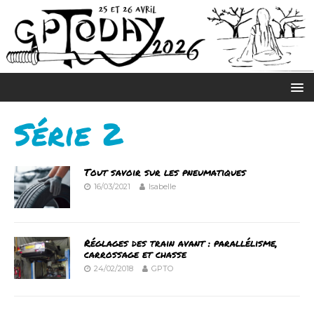
Série 2
Tout savoir sur les pneumatiques
16/03/2021
Isabelle
Réglages des train avant : parallélisme,
carrossage et chasse
24/02/2018
GPTO